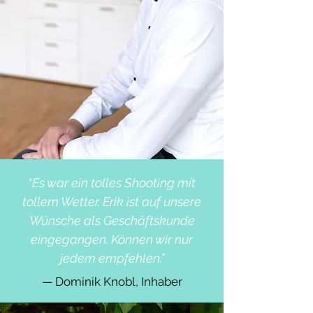
“Es war ein tolles Shooting mit
tollem Wetter. Erik ist auf unsere
Wünsche als Geschäftskunde
eingegangen. Können wir nur
jedem empfehlen.”
— Dominik Knobl, Inhaber